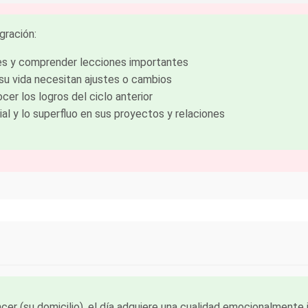
gración:
jes y comprender lecciones importantes
su vida necesitan ajustes o cambios
er los logros del ciclo anterior
ial y lo superfluo en sus proyectos y relaciones
er (su domicilio), el día adquiere una cualidad emocionalmente in