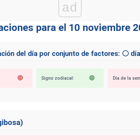
ad
iones para el 10 noviembre 2
ción del día por conjunto de factores: ⚪ día
🔴
🟢
Signo zodiacal:
Día de la se
gibosa)