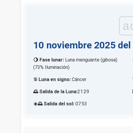
a
10 noviembre 2025 del
🌖 Fase lunar:
Luna menguante (gibosa)
(73% Iluminación)
♋ Luna en signo:
Cáncer
🌅 Salida de la Luna:
21:29
☀️🌅 Salida del sol:
07:53