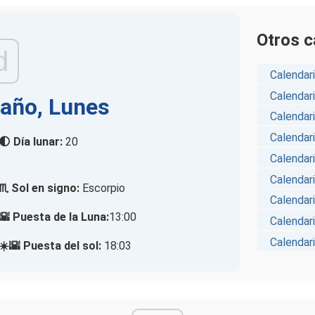
Otros c
d
Calendari
Calendar
 año, Lunes
Calendari
Calendari
🌓 Día lunar:
20
Calendar
Calendar
♏ Sol en signo:
Escorpio
Calendari
🌇 Puesta de la Luna:
13:00
Calendari
Calendari
☀️🌇 Puesta del sol:
18:03