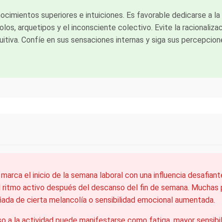
nocimientos superiores e intuiciones. Es favorable dedicarse a la
los, arquetipos y el inconsciente colectivo. Evite la racionalizac
itiva. Confíe en sus sensaciones internas y siga sus percepcion
, marca el inicio de la semana laboral con una influencia desafian
al ritmo activo después del descanso del fin de semana. Mucha
ñada de cierta melancolía o sensibilidad emocional aumentada.
o a la actividad puede manifestarse como fatiga, mayor sensibil