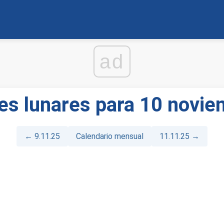
ad
es lunares para 10 novi
← 9.11.25
Calendario mensual
11.11.25 →