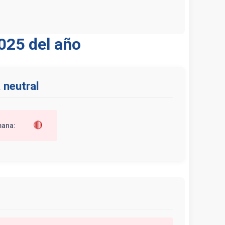
025 del año
 neutral
🔴
mana: