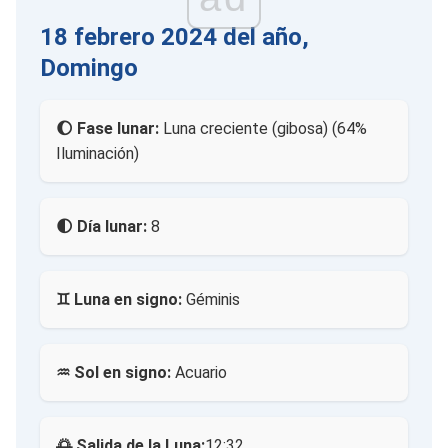
18 febrero 2024 del año,
Domingo
🌔 Fase lunar:
Luna creciente (gibosa) (64%
Iluminación)
🌓 Día lunar:
8
♊ Luna en signo:
Géminis
♒ Sol en signo:
Acuario
🌅 Salida de la Luna:
12:32