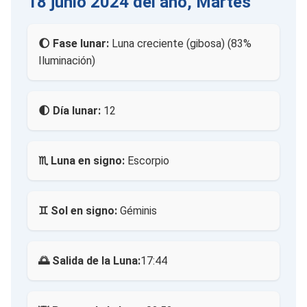
18 junio 2024 del año, Martes
🌔 Fase lunar:
Luna creciente (gibosa) (83%
Iluminación)
🌓 Día lunar:
12
♏ Luna en signo:
Escorpio
♊ Sol en signo:
Géminis
🌅 Salida de la Luna:
17:44