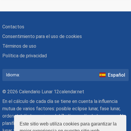
Contactos
Consentimiento para el uso de cookies
Términos de uso
Política de privacidad
Español
Idioma:
© 2026 Calendario Lunar 12calendar.net
En el cálculo de cada día se tiene en cuenta la influencia
mutua de varios factores: posible eclipse lunar, fase lunar,
orden del día lunar, signo del Zodíaco y día de la semana. Al
planificar actividades, ten en cuenta que nuestro calendario
Este sitio web utiliza cookies para garantizar la
lunar tiene carácter recomendatorio. La decisión final la
mejor experiencia en nuestro sitio web.